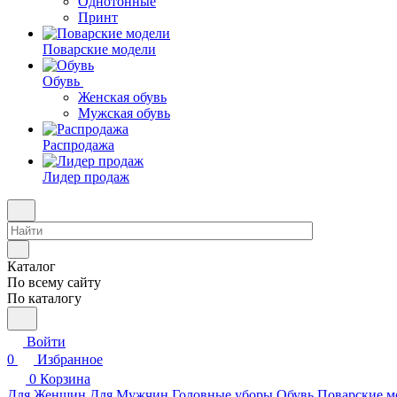
Однотонные
Принт
Поварские модели
Обувь
Женская обувь
Мужская обувь
Распродажа
Лидер продаж
Каталог
По всему сайту
По каталогу
Войти
0
Избранное
0
Корзина
Для Женщин
Для Мужчин
Головные уборы
Обувь
Поварские м