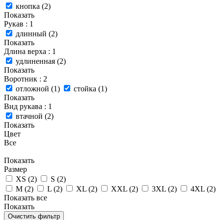
кнопка (
2
)
Показать
Рукав
: 1
длинный (
2
)
Показать
Длина верха
: 1
удлиненная (
2
)
Показать
Воротник
: 2
отложной (
1
)
стойка (
1
)
Показать
Вид рукава
: 1
втачной (
2
)
Показать
Цвет
Все
Показать
Размер
XS (
2
)
S (
2
)
M (
2
)
L (
2
)
XL (
2
)
XXL (
2
)
3XL (
2
)
4XL (
2
)
Показать все
Показать
Очистить фильтр