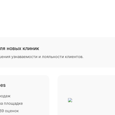
для новых клиник
ения узнаваемости и лояльности клиентов.
ies
родаж
 на площадке
289 оценок