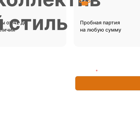
й стиль
ы от 42 до
Пробная партия
аличии
на любую сумму
Телефон:
*
 специальное
Продолжая, в